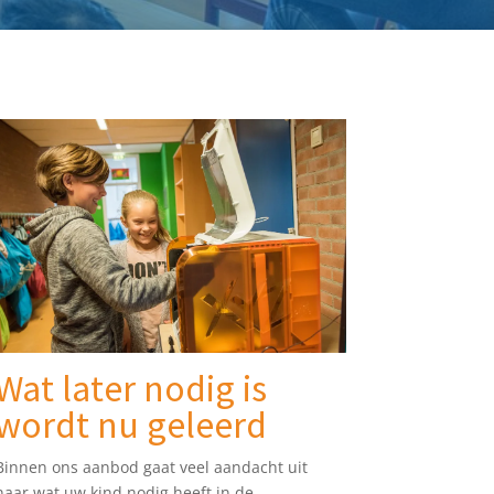
Wat later nodig is
wordt nu geleerd
Binnen ons aanbod gaat veel aandacht uit
naar wat uw kind nodig heeft in de