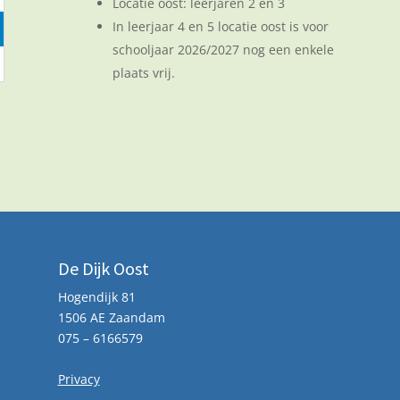
Locatie oost: leerjaren 2 en 3
In leerjaar 4 en 5 locatie oost is voor
schooljaar 2026/2027 nog een enkele
plaats vrij.
De Dijk Oost
Hogendijk 81
1506 AE Zaandam
075 – 6166579
Privacy