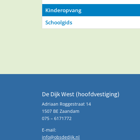
Kinderopvang
Schoolgids
De Dijk West (hoofdvestiging)
Adriaan Roggestraat 14
1507 BE Zaandam
075 – 6171772
E-mail:
info@obsdedijk.nl