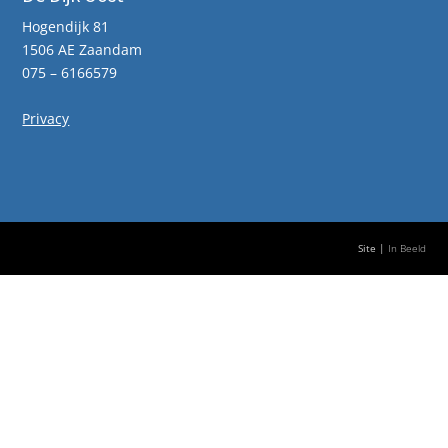
Hogendijk 81
1506 AE Zaandam
075 – 6166579
Privacy
Site |
In Beeld