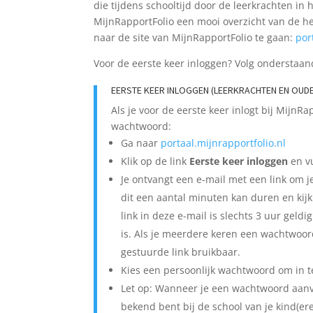
die tijdens sch
oolti
jd door de leerkrachten in h
MijnRapportFolio een mooi overzicht van de hel
naar de site van MijnRapportFolio te gaan:
por
Voor de eerste keer inloggen? Volg onderstaa
EERSTE KEER INLOGGEN (LEERKRACHTEN EN OUD
Als je voor de eerste keer inlogt bij MijnR
wachtwoord:
Ga naar
portaal.mijnrapportfolio.nl
Klik op de link
Eerste keer inloggen
en vu
Je ontvangt een e-mail met een link om 
dit een aantal minuten kan duren en kijk 
link in deze e-mail is slechts 3 uur gel
is. Als je meerdere keren een wachtwoord
gestuurde link bruikbaar.
Kies een persoonlijk wachtwoord om in t
Let op: Wanneer je een wachtwoord aan
bekend bent bij de school van je kind(ere