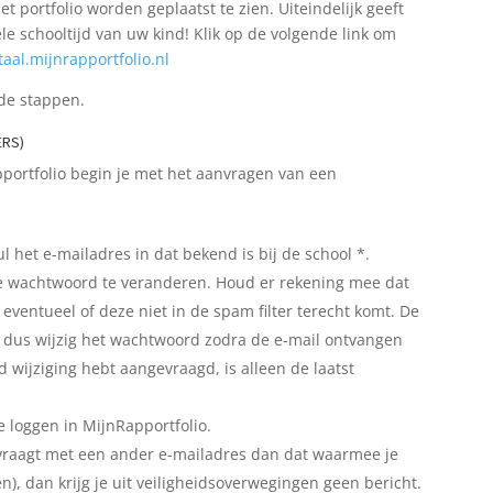
et portfolio worden geplaatst te zien. Uitein
delijk geeft
e schooltijd van uw kind! Klik op de volgende link om
taal.mijnrapportfolio.nl
nde stappen.
ERS)
apportfolio begin je met het aanvragen van een
l het e-mailadres in dat bekend is bij de school *.
je wachtwoord te veranderen. Houd er rekening mee dat
eventueel of deze niet in de spam filter terecht komt. De
dig dus wijzig het wachtwoord zodra de e-mail ontvangen
 wijziging hebt aangevraagd, is alleen de laatst
e loggen in MijnRapportfolio.
vraagt met een ander e-mailadres dan dat waarmee je
n), dan krijg je uit veiligheidsoverwegingen geen bericht.