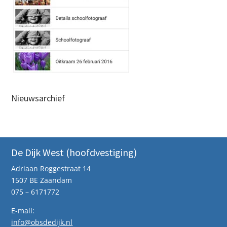
Nieuwsarchief
De Dijk West (hoofdvestiging)
Adriaan Roggestraat 14
1507 BE Zaandam
075 – 6171772
E-mail:
info@obsdedijk.nl