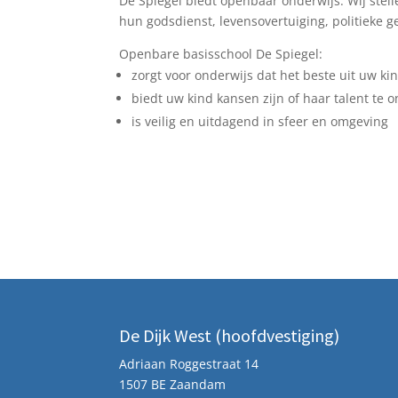
De Spiegel biedt openbaar onderwijs. Wij stel
hun godsdienst, levensovertuiging, politieke g
Openbare basisschool De Spiegel:
zorgt voor onderwijs dat het beste uit uw ki
biedt uw kind kansen zijn of haar talent te 
is veilig en uitdagend in sfeer en omgeving
De Dijk West (hoofdvestiging)
Adriaan Roggestraat 14
1507 BE Zaandam