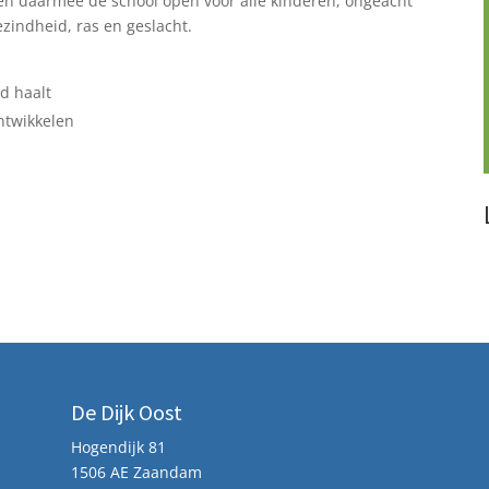
len daarmee de school open voor alle kinderen, ongeacht
ezindheid, ras en geslacht.
nd haalt
ontwikkelen
De Dijk Oost
Hogendijk 81
1506 AE Zaandam